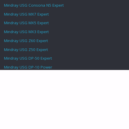
Mindray USG Consona N5 Expert
Mindray USG MX7 Expert
Mindray USG MX5 Expert
Mindray USG MX3 Expert
Mindray USG Z60 Expert
Mindray USG Z50 Expert
Mindray USG DP-50 Expert
Mindray USG DP-10 Power
TE Air Linear Convex e5M
TE Air Echo i3p
@
dtamedika