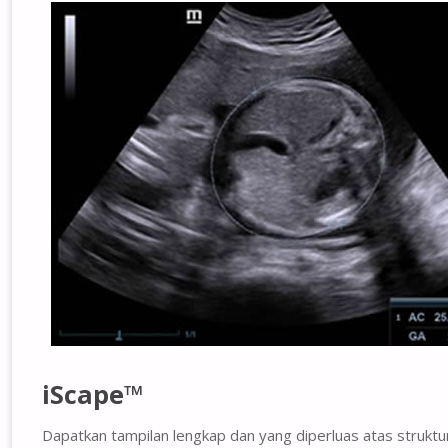
iScape™
Dapatkan tampilan lengkap dan yang diperluas atas strukt