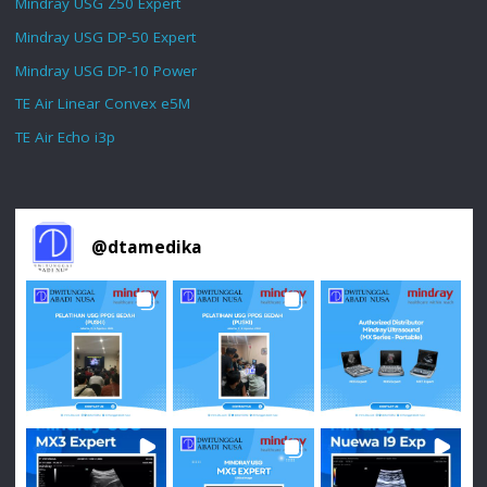
Mindray USG Z50 Expert
Mindray USG DP-50 Expert
Mindray USG DP-10 Power
TE Air Linear Convex e5M
TE Air Echo i3p
@
dtamedika