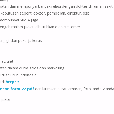
atan dan mempunyai banyak relasi dengan dokter di rumah sakit
eputusan seperti dokter, pembelian, direktur, dsb.
 mempunyai SIM A juga.
ngah malam jikalau dibutuhkan oleh customer
t
inggi, dan pekerja keras
iat, ulet
atan dalam dunia sales dan marketing
 di seluruh Indonesia
i di
https:/
ment-form-22.pdf
dan kirimkan surat lamaran, foto, and CV and
njualan