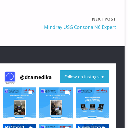
NEXT POST
Mindray USG Consona N6 Expert
Follow on Instagram
@
dtamedika