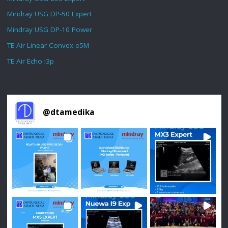
Mindray USG DP-50 Expert
Mindray USG DP-10 Power
TE Air Linear Convex e5M
TE Air Echo i3p
@
dtamedika