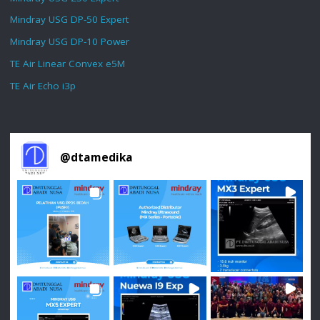
Mindray USG DP-50 Expert
Mindray USG DP-10 Power
TE Air Linear Convex e5M
TE Air Echo i3p
@
dtamedika